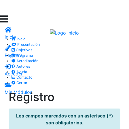
Inicio
Inicio
Presentación
Objetivos
Registro
Programa
Acreditación
Autores
Ayuda
Acceder
Contacto
Cerrar
Mis Módulos
Registro
Los campos marcados con un asterisco (*)
son obligatorios.